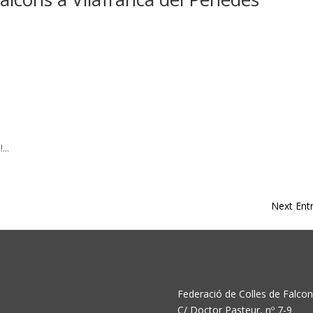
...
Next Entr
Federació de Colles de Falco
C/ Doctor Pasteur, nº 7-9