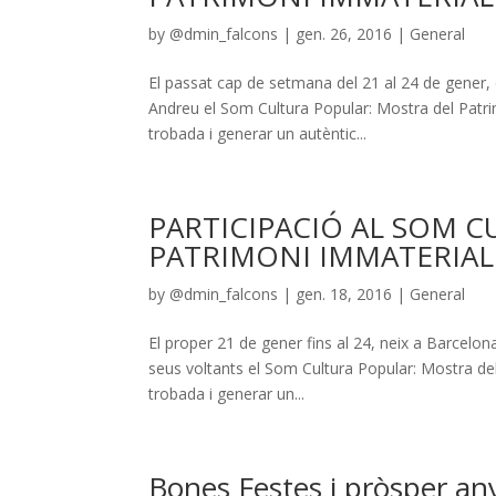
by
@dmin_falcons
|
gen. 26, 2016
|
General
El passat cap de setmana del 21 al 24 de gener, 
Andreu el Som Cultura Popular: Mostra del Patrim
trobada i generar un autèntic...
PARTICIPACIÓ AL SOM 
PATRIMONI IMMATERIAL
by
@dmin_falcons
|
gen. 18, 2016
|
General
El proper 21 de gener fins al 24, neix a Barcelon
seus voltants el Som Cultura Popular: Mostra del
trobada i generar un...
Bones Festes i pròsper an