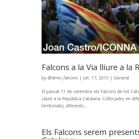
Falcons a la Via lliure a l
by
@dmin_falcons
|
set. 17, 2015
|
General
El passat 11 de setembre els Falcons de tot Cat
Lliure a la República Catalana. Col·locades en dif
territorials), diferents...
Els Falcons serem presents 