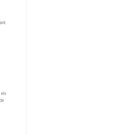
Sant
 els
 de