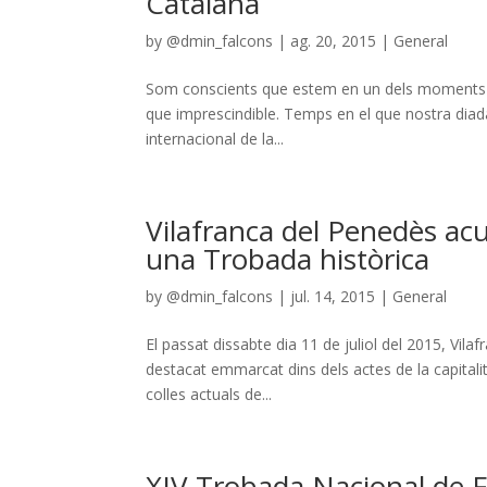
Catalana
by
@dmin_falcons
|
ag. 20, 2015
|
General
Som conscients que estem en un dels moments en el
que imprescindible. Temps en el que nostra diad
internacional de la...
Vilafranca del Penedès acu
una Trobada històrica
by
@dmin_falcons
|
jul. 14, 2015
|
General
El passat dissabte dia 11 de juliol del 2015, Vil
destacat emmarcat dins dels actes de la capitalita
colles actuals de...
XIV Trobada Nacional de F