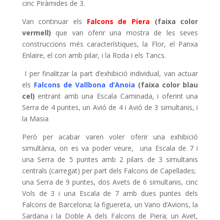
cinc Piràmides de 3.
Van continuar els
Falcons de Piera
(faixa color
vermell)
que van oferir una mostra de les seves
construccions més característiques, la Flor, el Panxa
Enlaire, el con amb pilar, i la Roda i els Tancs.
I per finalitzar la part d’exhibició individual, van actuar
els
Falcons de Vallbona d’Anoia
(faixa color blau
cel)
entrant amb una Escala Caminada, i oferint una
Serra de 4 puntes, un Avió de 4 i Avió de 3 simultanis, i
la Masia
Però per acabar varen voler oferir una exhibició
simultània, on es va poder veure, una Escala de 7 i
una Serra de 5 puntes amb 2 pilars de 3 simultanis
centrals (carregat) per part dels Falcons de Capellades;
una Serra de 9 puntes, dos Avets de 6 simultanis, cinc
Vols de 3 i una Escala de 7 amb dues puntes dels
Falcons de Barcelona; la figuereta, un Vano d’Avions, la
Sardana i la Doble A dels Falcons de Piera; un Avet,