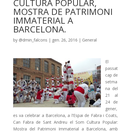
CULTURA POPULAR,
MOSTRA DE PATRIMONI
IMMATERIAL A
BARCELONA.
by
@dmin_falcons
|
gen. 26, 2016
|
General
El
passat
cap de
setma
na del
21 al
24 de
gener,
es va celebrar a Barcelona, a l’Espai de Fabra i Coats,
Can Fabra de Sant Andreu el Som Cultura Popular:
Mostra del Patrimoni Immaterial a Barcelona, amb