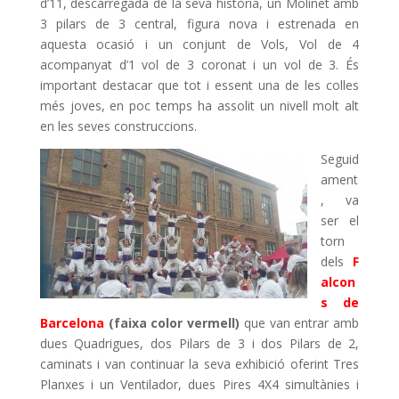
d’11, descarregada de la seva història, un Molinet amb
3 pilars de 3 central, figura nova i estrenada en
aquesta ocasió i un conjunt de Vols, Vol de 4
acompanyat d’1 vol de 3 coronat i un vol de 3. És
important destacar que tot i essent una de les colles
més joves, en poc temps ha assolit un nivell molt alt
en les seves construccions.
Seguid
ament
, va
ser el
torn
dels
F
alcon
s de
Barcelona
(faixa color vermell)
que van entrar amb
dues Quadrigues, dos Pilars de 3 i dos Pilars de 2,
caminats i van continuar la seva exhibició oferint Tres
Planxes i un Ventilador, dues Pires 4X4 simultànies i