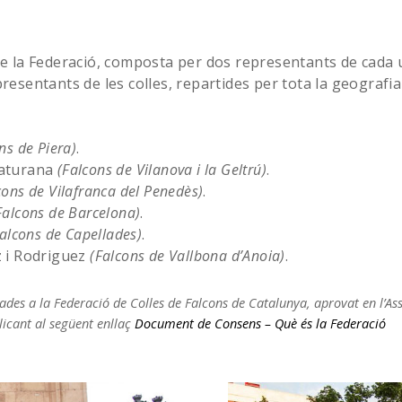
e la Federació, composta per dos representants de cada u
resentants de les colles, repartides per tota la geografi
ns de Piera)
.
Maturana
(Falcons de Vilanova i la Geltrú)
.
cons de Vilafranca del Penedès)
.
Falcons de Barcelona)
.
Falcons de Capellades)
.
 i Rodriguez
(Falcons de Vallbona d’Anoia)
.
derades a la Federació de Colles de Falcons de Catalunya, aprovat en l’
licant al següent enllaç
Document de Consens – Què és la Federació