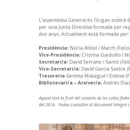
L’assemblea General és l’òrgan sobirà d
per una Junta Directiva formada per rep
dos anys. Actualment està formada per:
Presidència:
Núria Albiol i March
(Falco
Vice-Presidència:
Cristina Garduño i 
Secretari/a:
David Serrano i Santó
(Fal
Vice-Secretari/a:
David Garcia Sastre
(
Tresoreria
Gemma Masagué i Esteve
(
Bibliotecari/a – Arxiver/a:
Andrés Diaz
Aquest text és fruit del consens de les colles fe
del 2016. Podeu consultar el document íntegre c