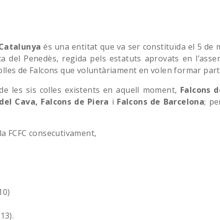
 Catalunya
és una entitat que va ser constituïda el 5 de 
ca del Penedès, regida pels estatuts aprovats en l’ass
colles de Falcons que voluntàriament en volen formar part
de les sis colles existents en aquell moment,
Falcons d
 del Cava, Falcons de Piera
i
Falcons de Barcelona
; pe
a la FCFC consecutivament,
10)
13).