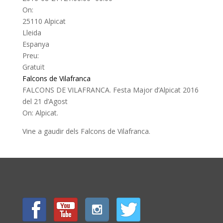
Maps correctament.
On:
25110 Alpicat
Aquest lloc web
D'acord
Lleida
és teu?
Espanya
Preu:
Gratuït
Falcons de Vilafranca
FALCONS DE VILAFRANCA. Festa Major d’Alpicat 2016
del 21 d’Agost
On: Alpicat.
Vine a gaudir dels Falcons de Vilafranca.