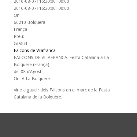
2016-08-07T15:30:00+00:00
Aquesta pàgina no pot carregar Google
2016-08-07T16:30:00+00:00
Maps correctament.
On:
66210 Bolquera
Aquest lloc web
D'acord
França
és teu?
Preu:
Gratuït
Falcons de Vilafranca
FALCONS DE VILAFRANCA. Festa Catalana a La
Bolquère (França)
del 08 d’Agost
On: A La Bolquère.
Vine a gaudir dels Falcons en el marc de la Festa
Catalana de la Bolquère.