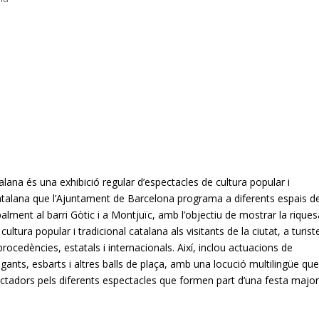
lana és una exhibició regular d’espectacles de cultura popular i
catalana que l’Ajuntament de Barcelona programa a diferents espais de
ipalment al barri Gòtic i a Montjuïc, amb l’objectiu de mostrar la riquesa
a cultura popular i tradicional catalana als visitants de la ciutat, a turist
procedències, estatals i internacionals. Així, inclou actuacions de
egants, esbarts i altres balls de plaça, amb una locució multilingüe qu
ectadors pels diferents espectacles que formen part d’una festa major