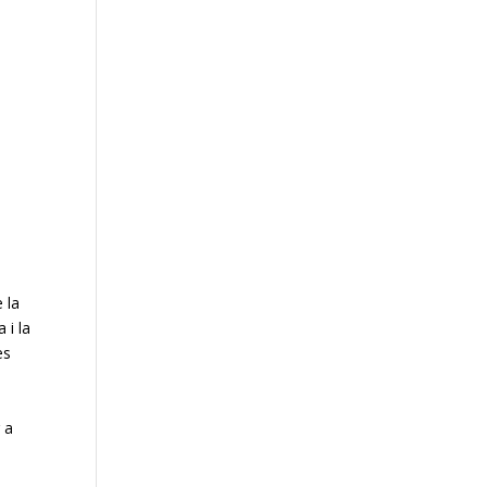
 la
 i la
es
e
 a