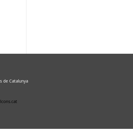
ns de Catalunya
lcons.cat